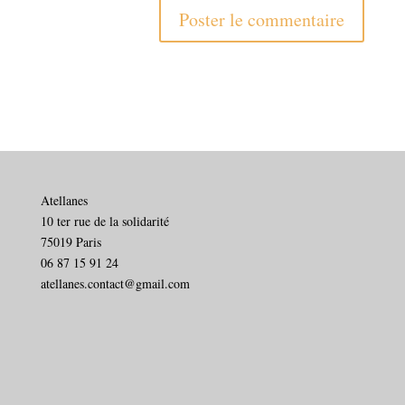
Atellanes
10 ter rue de la solidarité
75019 Paris
06 87 15 91 24
atellanes.contact@gmail.com