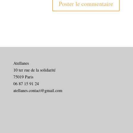
Atellanes
10 ter rue de la solidarité
75019 Paris
06 87 15 91 24
atellanes.contact@gmail.com